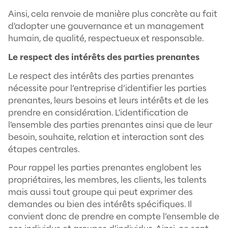
un bilan RSE ou dans la rédaction de rappor
permettent de favoriser la communicatio
informations importante concernant la str
les activités RSE de l'entreprise et ils rend
informations claires et accessible à l'ens
parties prenantes internes (salariés) com
externes (clients, consommateurs, fourniss
partenaires ...).
Le comportement éthique
Le comportement éthique peut être carac
par l’équité, l'honnêteté et aussi l’intégrité
l’attitude. Être et agir de manière éthique
donc d’être soucieux et de se préoccuper 
nous entoure, de notre environnement.