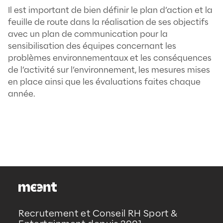
marché d’occasion avec l’option de m
reconditionné ou de réemploi pour l’
matériel informatique ou autre matéri
du bureau ;
Ayez recours au papier de manière é
utilisez parcimonieusement le papier
imprimant recto verso et en privilégia
échanges numériques. Pensez égale
alléger le volume de pages en enlevan
photos et les publicités des pages w
vous êtes amenés à imprimer. Il exist
logiciels conçus pour supprimer tous 
contenus superflus avant impression.
une entreprise paperless ;
Réduction des pièces jointes : pensez 