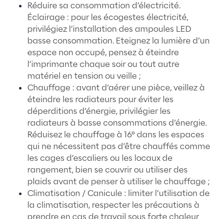
La réalisation d’un bilan de nos prati
(bilan carbone, achat responsable, …).
analyse permet de déterminer plus f
les actions adaptées à mettre en pla
limiter notre impact environnemental
L’objectif est d’évaluer la position ch
année, de lister les actions et bénéfi
celles-ci et les axes de progrès ;
La définition d’un objectif global de 
de notre impact environnemental av
actions déterminées, une vigilance c
des perspectives ambitieuses, chiffré
atteignables, délimité dans le temps, 
qu’un engagement unanime de l’entre
Le détail des actions à mettre en pla