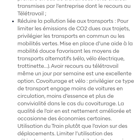
atteindre ledit objectif. Ces dernières
être facilement compréhensibles et
réalisables par tous ;
L’actualisation régulière de la Charte 
conclusions des bilans d’activité annu
permettant de repérer les réussites et
points d’amélioration. En effet, dans 
optique d’amélioration continue, cert
ajustements ou étapes complémenta
peuvent être mis en place pour assure
bonne avancée du projet.
Notre activité
La mission de Meent en tant que cabinet 
recrutement & de conseil spécialisé dans l