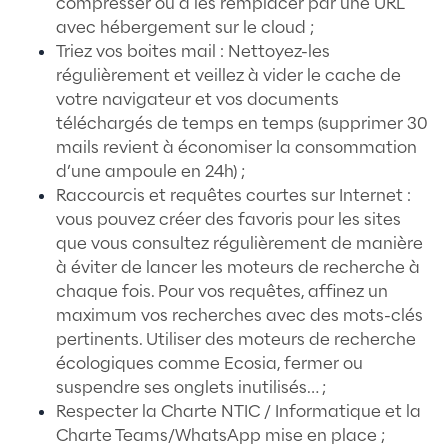
Article 8 : éduquer et former la popul
quant aux enjeux environnementaux ;
Article 9 : la recherche et l'innovation
apporter leur concours à la préservat
la mise en valeur de l'environnement ;
Article 10 : la présente Charte inspire 
européenne et internationale de la Fr
👉 Ces articles définissent ainsi les princi
prévention et de précaution.
Principes de la Charte
Afin de rédiger et évaluer notre Charte
Environnementale cela nécessite le respe
plusieurs éléments :