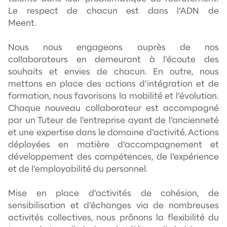
implique de reconnaître l’importance et le
caractère universel de cette norme. Autre
il faut que les entreprises appliquent et re
à chaque fois, quelle que soit la situation, 
dans lequel elles se trouvent, les droits én
cette norme.
En France, aussi appelé "Pays des droits d
l'Homme", une législation sociale abondant
apporter une protection certaine aux indiv
L'objectif étant de garantir une gestion des
responsable et sociale.
2. NOS ENGAGEMENTS & L’IMPACT DE N
ACTIONS