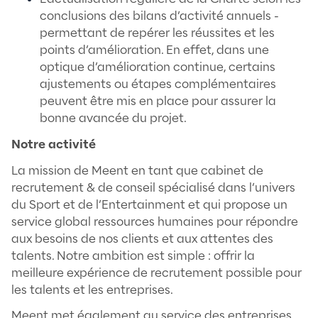
👉 En définitive, il s’agit d’une véritable feu
route nous incitant tous à atteindre ses ob
durables.
La Charte Environnementale est inscrite 
Constitution
La Charte Environnementale des entrepris
s’inscrit dans la continuité de la Charte de
l’environnement de 2004. Cette dernière e
intégrée dans la Constitution en 2005 et e
adossée à la Déclaration des droits de l’
du citoyen de 1789 et au préambule de la
Constitution de 1946.
Ce document intègre les principes, les droit
devoirs relatifs au respect de l’environne