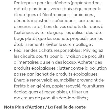
Les écogestes au bureau :
Limiter notre consommation d'outils
numériques et réduire la pollution digi
activez le mode “économie d’énergie”
ordinateurs, téléphones portables et 
Vous pouvez aussi penser à mettre en 
votre ordinateur dès que vous vous a
et régler la luminosité de manière à pr
votre confort tout en favorisant les 
d’énergie. Eco-geste exemple : Un or
en veille utilise 20 à 40% de sa cons
en marche ;
Marché de la seconde main : pensez 