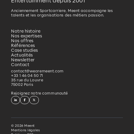
compresser ou à les remplacer par u
avec hébergement sur le cloud ;
Triez vos boites mail : Nettoyez-les
régulièrement et veillez à vider le ca
votre navigateur et vos documents
téléchargés de temps en temps (sup
mails revient à économiser la conso
d’une ampoule en 24h) ;
Raccourcis et requêtes courtes sur Int
vous pouvez créer des favoris pour les
que vous consultez régulièrement de
à éviter de lancer les moteurs de rec
chaque fois. Pour vos requêtes, affine
maximum vos recherches avec des m
pertinents. Utiliser des moteurs de r