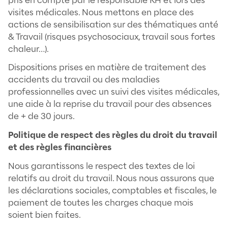
encore de sorties sportives ou événe
collectives.
Nous créons un environnement de 
chaleureux et propices à de bonnes cond
travail et de détentes.
Politique auprès des Talents & des Clients
nos consultants dans le Recrutement
Nous avons mis en place une Charte du
Recrutement Éthique et Responsable qui i
un partenariat confiant, durable et une rel
équilibrée entre les parties prenantes (tale
entreprises, Meent), dans un contexte d’ou
de transparence et de traçabilité, dans la
conscience et le respect des valeurs, des d